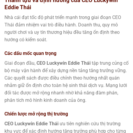
Thành tựu và định hướng của CEO Luckywin
Eddie Thái
Nhà cái đạt tốc độ phát triển mạnh trong giai đoạn CEO
Thái đảm nhiệm vai trò điều hành. Doanh thu, quy mô
người chơi và uy tín thương hiệu đều tăng ổn định theo
hướng có kiểm soát.
Các dấu mốc quan trọng
Giai đoạn đầu,
CEO Luckywin Eddie Thái
tập trung củng cố
bộ máy vận hành để xây dựng nền tảng tăng trưởng vững.
Các quyết sách được điều chỉnh theo hướng nhất quán
nhằm giữ ổn định cho toàn hệ sinh thái dịch vụ. Mạng lưới
đối tác được mở rộng nhanh nhờ khả năng đàm phán,
phân tích mô hình kinh doanh của ông.
Chiến lược mở rộng thị trường
CEO Luckywin Eddie Thái
ưu tiên nghiên cứu thị trường
khu vực để xác định hướng tăng trưởng phù hợp cho từng