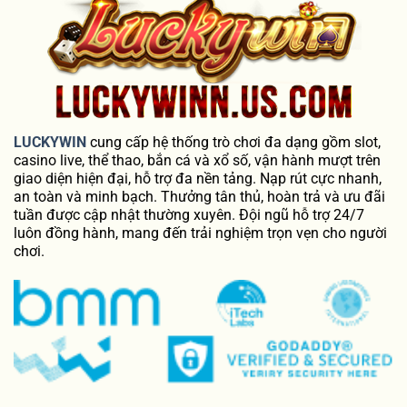
LUCKYWIN
cung cấp hệ thống trò chơi đa dạng gồm slot,
casino live, thể thao, bắn cá và xổ số, vận hành mượt trên
giao diện hiện đại, hỗ trợ đa nền tảng. Nạp rút cực nhanh,
an toàn và minh bạch. Thưởng tân thủ, hoàn trả và ưu đãi
tuần được cập nhật thường xuyên. Đội ngũ hỗ trợ 24/7
luôn đồng hành, mang đến trải nghiệm trọn vẹn cho người
chơi.