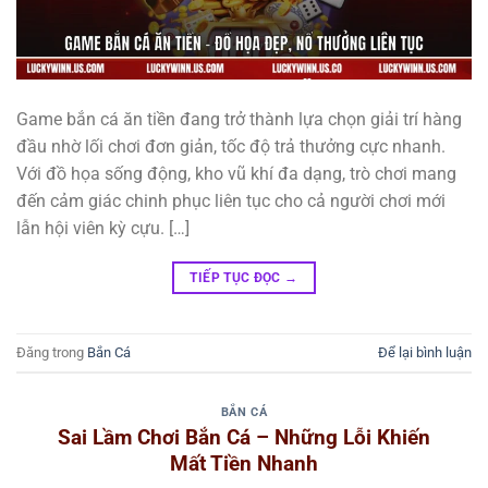
Game bắn cá ăn tiền đang trở thành lựa chọn giải trí hàng
đầu nhờ lối chơi đơn giản, tốc độ trả thưởng cực nhanh.
Với đồ họa sống động, kho vũ khí đa dạng, trò chơi mang
đến cảm giác chinh phục liên tục cho cả người chơi mới
lẫn hội viên kỳ cựu. […]
TIẾP TỤC ĐỌC
→
Đăng trong
Bắn Cá
Để lại bình luận
BẮN CÁ
Sai Lầm Chơi Bắn Cá – Những Lỗi Khiến
Mất Tiền Nhanh