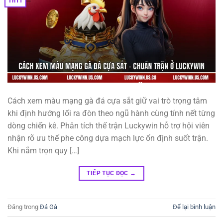
Th11
Cách xem màu mạng gà đá cựa sắt giữ vai trò trọng tâm
khi định hướng lối ra đòn theo ngũ hành cùng tính nết từng
dòng chiến kê. Phân tích thế trận Luckywin hỗ trợ hội viên
nhận rõ ưu thế phe công dựa mạch lực ổn định suốt trận.
Khi nắm trọn quy […]
TIẾP TỤC ĐỌC
→
Đăng trong
Đá Gà
Để lại bình luận