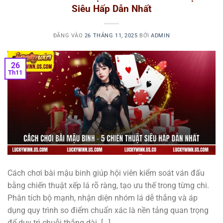
Siêu Hấp Dẫn Nhất
ĐĂNG VÀO
26 THÁNG 11, 2025
BỞI
ADMIN
26
Th11
Cách chơi bài mậu binh giúp hội viên kiểm soát ván đấu
bằng chiến thuật xếp lá rõ ràng, tạo ưu thế trong từng chi.
Phân tích bộ mạnh, nhận diện nhóm lá dễ thắng và áp
dụng quy trình so điểm chuẩn xác là nền tảng quan trọng
để duy trì chuỗi thắng dài. […]