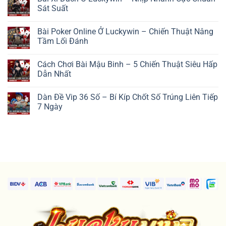
Sát Suất
Bài Poker Online Ở Luckywin – Chiến Thuật Nâng
Tầm Lối Đánh
Cách Chơi Bài Mậu Binh – 5 Chiến Thuật Siêu Hấp
Dẫn Nhất
Dàn Đề Vip 36 Số – Bí Kíp Chốt Số Trúng Liên Tiếp
7 Ngày