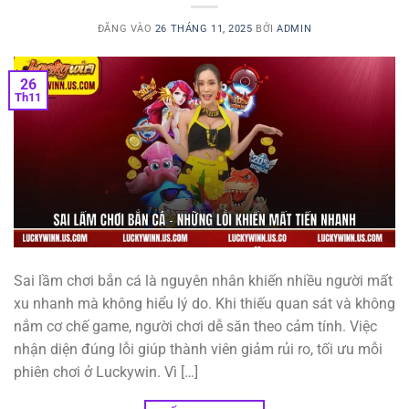
ĐĂNG VÀO
26 THÁNG 11, 2025
BỞI
ADMIN
26
Th11
Sai lầm chơi bắn cá là nguyên nhân khiến nhiều người mất
xu nhanh mà không hiểu lý do. Khi thiếu quan sát và không
nắm cơ chế game, người chơi dễ săn theo cảm tính. Việc
nhận diện đúng lỗi giúp thành viên giảm rủi ro, tối ưu mỗi
phiên chơi ở Luckywin. Vì […]