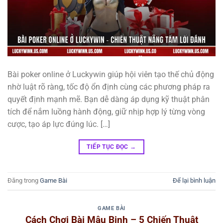
Bài poker online ở Luckywin giúp hội viên tạo thế chủ động
nhờ luật rõ ràng, tốc độ ổn định cùng các phương pháp ra
quyết định mạnh mẽ. Bạn dễ dàng áp dụng kỹ thuật phân
tích để nắm luồng hành động, giữ nhịp hợp lý từng vòng
cược, tạo áp lực đúng lúc. […]
TIẾP TỤC ĐỌC
→
Đăng trong
Game Bài
Để lại bình luận
GAME BÀI
Cách Chơi Bài Mậu Binh – 5 Chiến Thuật