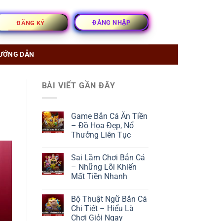
ĐĂNG NHẬP
ĐĂNG KÝ
ƯỚNG DẪN
BÀI VIẾT GẦN ĐÂY
Game Bắn Cá Ăn Tiền
– Đồ Họa Đẹp, Nổ
Thưởng Liên Tục
Sai Lầm Chơi Bắn Cá
– Những Lỗi Khiến
Mất Tiền Nhanh
Bộ Thuật Ngữ Bắn Cá
Chi Tiết – Hiểu Là
Chơi Giỏi Ngay