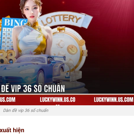
Dàn đề vip 36 số chuẩn
xuất hiện