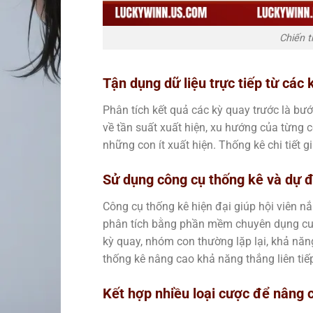
Chiến t
Tận dụng dữ liệu trực tiếp từ các 
Phân tích kết quả các kỳ quay trước là bướ
về tần suất xuất hiện, xu hướng của từng c
những con ít xuất hiện. Thống kê chi tiết g
Sử dụng công cụ thống kê và dự 
Công cụ thống kê hiện đại giúp hội viên 
phân tích bằng phần mềm chuyên dụng cun
kỳ quay, nhóm con thường lặp lại, khả năng 
thống kê nâng cao khả năng thắng liên tiế
Kết hợp nhiều loại cược để nâng c