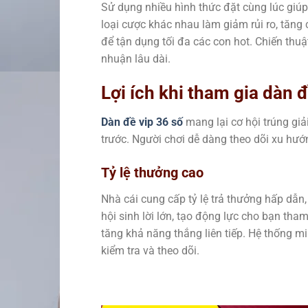
Sử dụng nhiều hình thức đặt cùng lúc giúp
loại cược khác nhau làm giảm rủi ro, tăng c
để tận dụng tối đa các con hot. Chiến thuật
nhuận lâu dài.
Lợi ích khi tham gia dàn 
Dàn đề vip 36 số
mang lại cơ hội trúng giả
trước. Người chơi dễ dàng theo dõi xu hướ
Tỷ lệ thưởng cao
Nhà cái cung cấp tỷ lệ trả thưởng hấp dẫn,
hội sinh lời lớn, tạo động lực cho bạn tham
tăng khả năng thắng liên tiếp. Hệ thống 
kiểm tra và theo dõi.