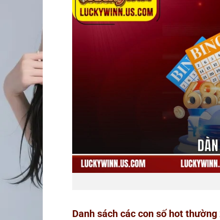
Danh sách các con số hot thường 