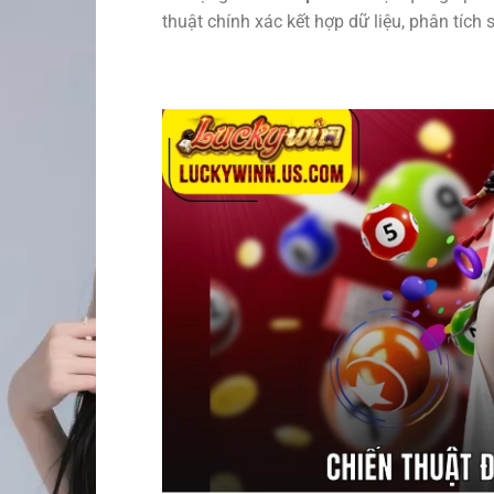
thuật chính xác kết hợp dữ liệu, phân tích s