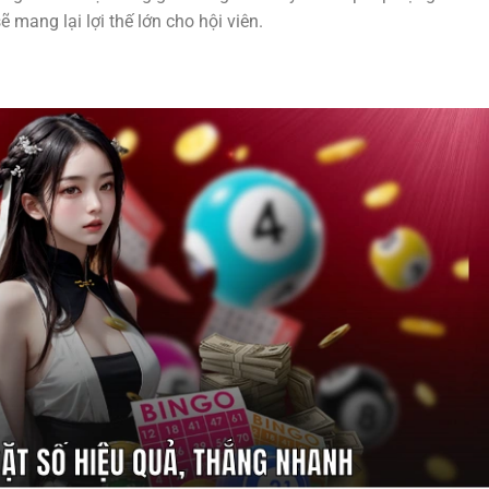
ẽ mang lại lợi thế lớn cho hội viên.